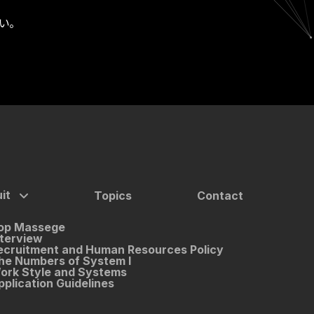
い。
it
Topics
Contact
op Massege
nterview
ecruitment and Human Resources Policy
he Numbers of System I
ork Style and Systems
pplication Guidelines