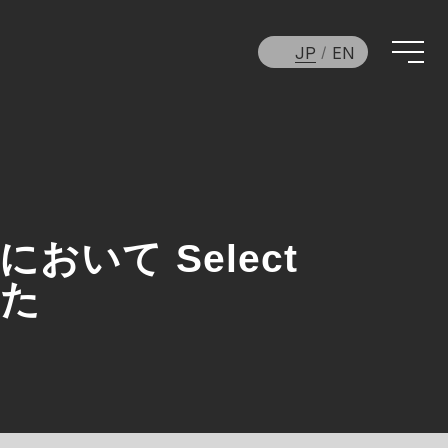
JP
EN
において Select
した