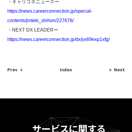
・キャリコネニュースー
https://news.careerconnection.jp/special-
contents/jinteki_shihon/227676/
・NEXT DX LEADERー
https://news.careerconnection.jp/dx/yx69exp1xfg/
Prev
Index
Next
サービスに関する