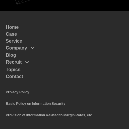
Home
Case
Service
Company
Blog
Mission
Recruit
Message
Topics
Top Massege
Code of Conduct
Contact
Interview
Policy
Recruitment and Human Resources Policy
Profile
Privacy Policy
The Numbers of System I
Basic Policy on Information Security
Work Style and Systems
Application Guidelines
Provision of Information Related to Margin Rates, etc.