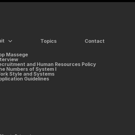
it
Topics
Contact
op Massege
nterview
ecruitment and Human Resources Policy
he Numbers of System I
ork Style and Systems
pplication Guidelines