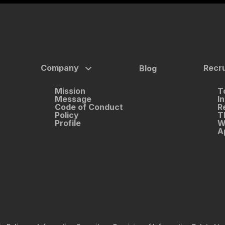
Company
Recru
Blog
Mission
T
Message
I
Code of Conduct
R
Policy
T
Profile
W
A