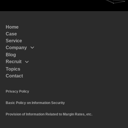
Home
Case
Service
Company
Blog
Mission
Recruit
Message
Topics
Top Massege
Code of Conduct
Contact
Interview
Policy
Recruitment and Human Resources Policy
Profile
Privacy Policy
The Numbers of System I
Basic Policy on Information Security
Work Style and Systems
Application Guidelines
Provision of Information Related to Margin Rates, etc.