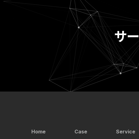
サ
Home
Case
Service