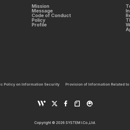
Mission
T
Message
I
Code of Conduct
R
Policy
T
Profile
W
A
ic Policy on Information Security
Provision of Information Related to
Copyright © 2026 SYSTEM I.Co.,Ltd.