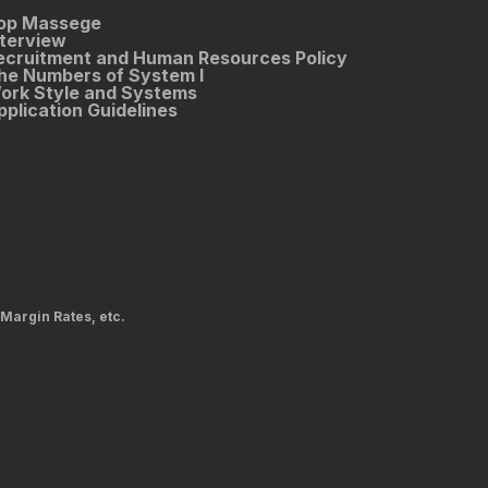
op Massege
nterview
ecruitment and Human Resources Policy
he Numbers of System I
ork Style and Systems
pplication Guidelines
 Margin Rates, etc.